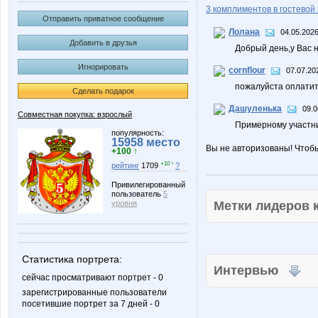
3 комплиментов в гостевой 
Отправить приватное сообщение
Лолана
04.05.2026
Добавить в друзья
Добрый день,у Вас н
Игнорировать
cornflour
07.07.20
пожалуйста оплатит
Сделать подарок
Дашуленька
09.0
Совместная покупка: взрослый
Примерному участник
популярность:
15958 место
Вы не авторизованы! Чтоб
+100 ↑
+10 ↑
рейтинг
1709
?
Привилегированный
пользователь
5
Метки лидеров
уровня
Статистика портрета:
Интервью
сейчас просматривают портрет - 0
зарегистрированные пользователи
посетившие портрет за 7 дней - 0