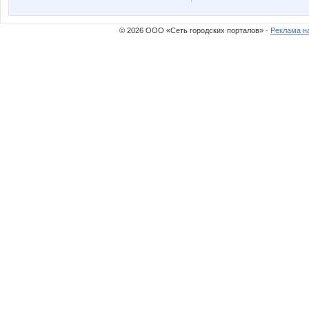
kir773
kys197
© 2026 ООО «Сеть городских порталов» ·
Реклама н
nikesha
o.s
горошина
крем
Иришка13
Ирочка
Орт*омо*да
Пируэтт