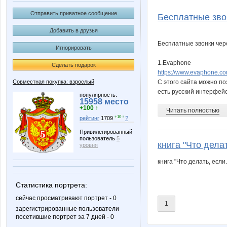
BooK-ashka
Colibrie
Отправить приватное сообщение
Бесплатные звон
Добавить в друзья
Бесплатные звонки чер
Игнорировать
Ksenneya
Lusien
1.Evaphone
Сделать подарок
https://www.evaphone.co
Совместная покупка: взрослый
С этого сайта можно по
есть русский интерфейс,
Ocelot
Olushka
популярность:
15958 место
+100 ↑
Читать полностью
+10 ↑
рейтинг
1709
?
Привилегированный
пользователь
5
Slastyona
Taisiya
книга "Что делат
уровня
книга "Что делать, есл
Статистика портрета:
cvetulik
damir20
сейчас просматривают портрет - 0
1
зарегистрированные пользователи
посетившие портрет за 7 дней - 0